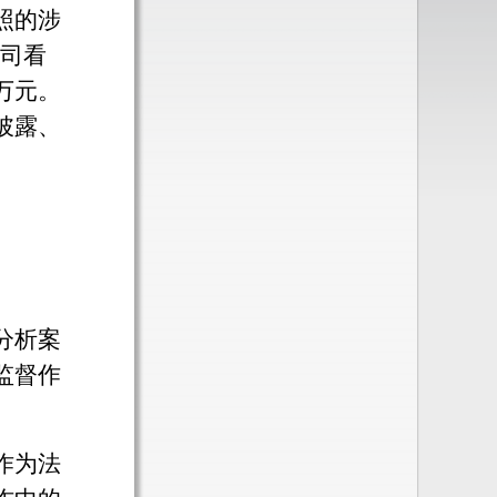
照的涉
公司看
万元。
披露、
分析案
监督作
作为法