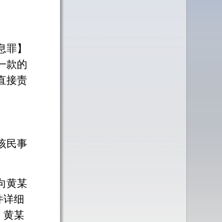
息罪】
一款的
直接责
该民事
向黄某
件详细
，黄某