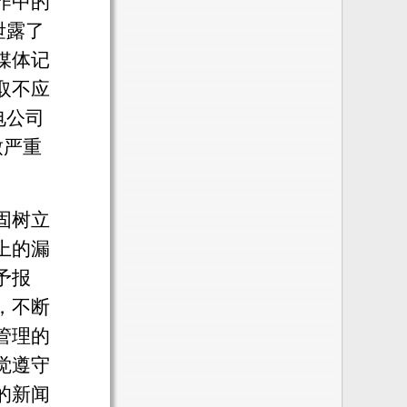
作中的
泄露了
媒体记
取不应
电公司
致严重
固树立
上的漏
予报
，不断
管理的
觉遵守
的新闻