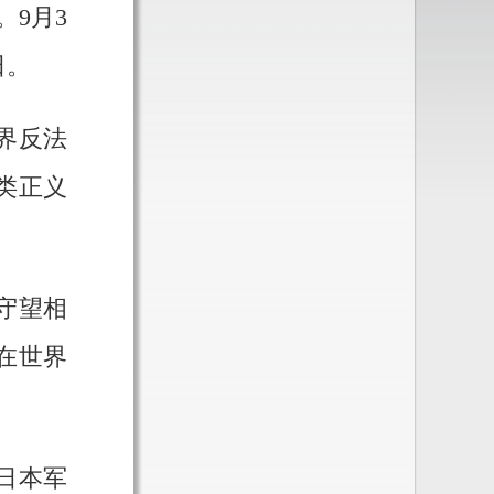
。9月3
日。
界反法
类正义
守望相
在世界
日本军