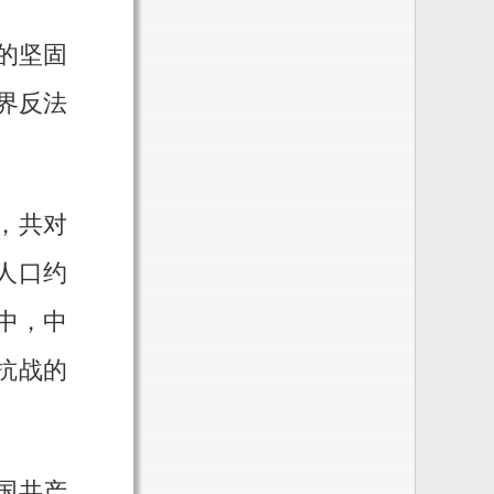
的坚固
界反法
，共对
放人口约
中，中
抗战的
国共产